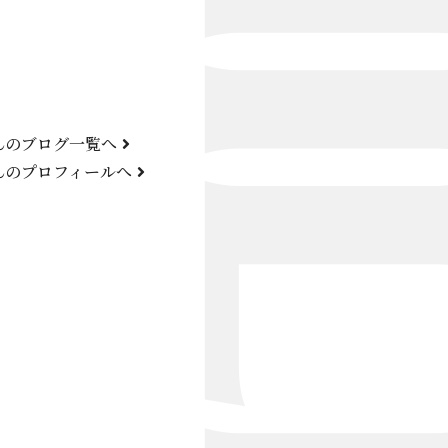
Bond Girl
くらぶ 碧
ATELIER
んのブログ一覧へ
KARMA
んのプロフィールへ
SKY LOUNGE
FIRST ONE（宮古島）
SPORTS&DINING SUN(宮古島）