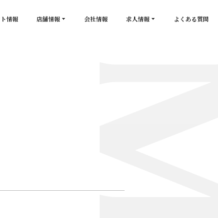
ント情報
店舗情報
会社情報
求人情報
よくある質問
店舗一覧
キャスト求人
secon de gold
スタッフ求人
PLATINUM
salon de GOLD
NEW CLUB Pretty WOMAN
CLUB 涼水
CRYSTAL CLUB