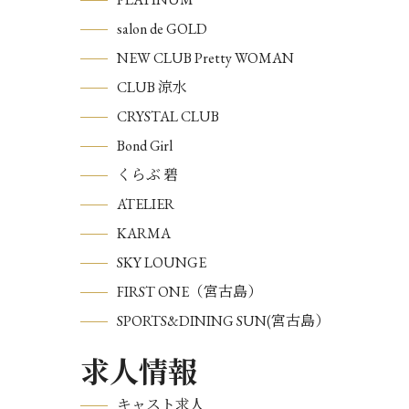
salon de GOLD
NEW CLUB Pretty WOMAN
CLUB 涼水
CRYSTAL CLUB
Bond Girl
くらぶ 碧
ATELIER
KARMA
SKY LOUNGE
FIRST ONE（宮古島）
SPORTS&DINING SUN(宮古島）
求人情報
キャスト求人