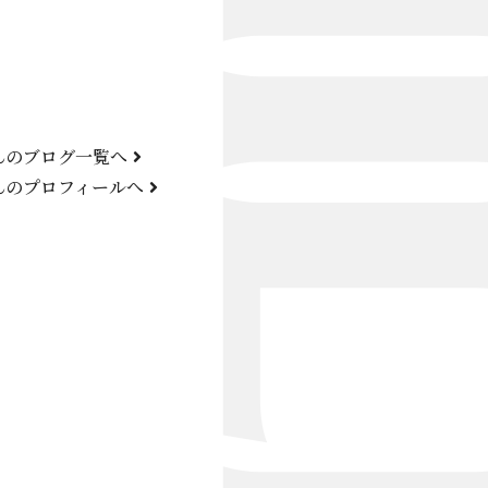
Bond Girl
くらぶ 碧
ATELIER
んのブログ一覧へ
KARMA
んのプロフィールへ
SKY LOUNGE
FIRST ONE（宮古島）
SPORTS&DINING SUN(宮古島）