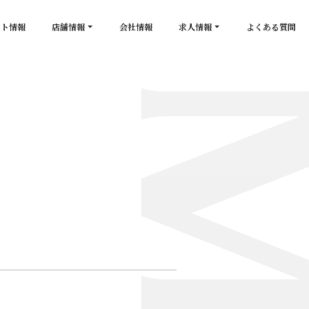
ント情報
店舗情報
会社情報
求人情報
よくある質問
店舗一覧
キャスト求人
secon de gold
スタッフ求人
PLATINUM
salon de GOLD
NEW CLUB Pretty WOMAN
CLUB 涼水
CRYSTAL CLUB