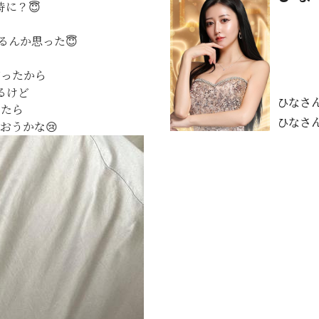
に？😇
るんか思った😇
がったから
るけど
ひなさ
したら
ひなさ
おうかな😢