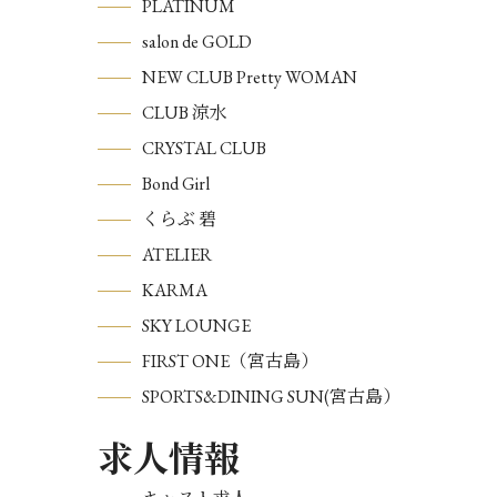
PLATINUM
salon de GOLD
NEW CLUB Pretty WOMAN
CLUB 涼水
CRYSTAL CLUB
Bond Girl
くらぶ 碧
ATELIER
KARMA
SKY LOUNGE
FIRST ONE（宮古島）
SPORTS&DINING SUN(宮古島）
求人情報