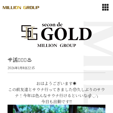
サ活🧖🏻‍♀️♨️
2026年1月8日22:15
おはようございます☀️
この前友達とサウナ行ってきました🥺久しぶりのサウ
ナ！今年は色んなサウナ行けるといいな‎ദ്ദിᵔ.˛.ᵔ₎
今日も出勤です‼️