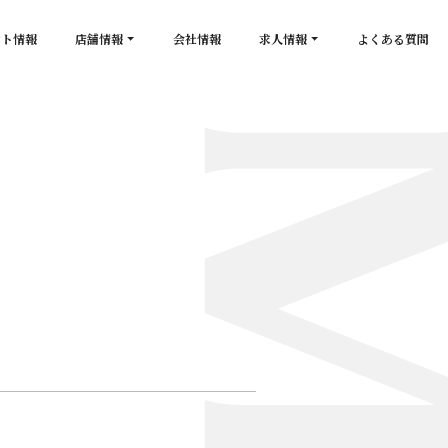
ント情報
店舗情報
会社情報
求人情報
よくある質問
店舗一覧
キャスト求人
secon de gold
スタッフ求人
PLATINUM
salon de GOLD
NEW CLUB Pretty WOMAN
CLUB 涼水
CRYSTAL CLUB