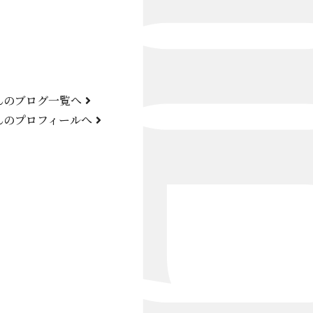
Bond Girl
くらぶ 碧
ATELIER
んのブログ一覧へ
KARMA
んのプロフィールへ
SKY LOUNGE
FIRST ONE（宮古島）
SPORTS&DINING SUN(宮古島）