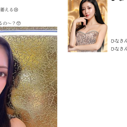
萎える😢
の〜？🥺
ひなさ
ひなさ