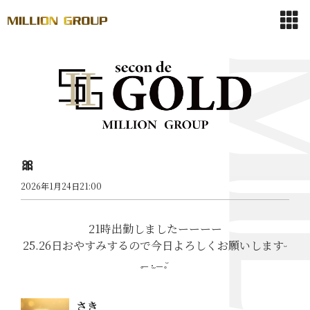
🎀
2026年1月24日21:00
21時出勤しましたーーーー
25.26日おやすみするので今日よろしくお願いしますᵕ
̥_ .̫ _ ̥ᵕ
さき