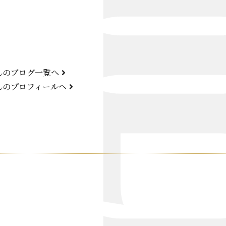
Bond Girl
くらぶ 碧
ATELIER
んのブログ一覧へ
KARMA
んのプロフィールへ
SKY LOUNGE
FIRST ONE（宮古島）
SPORTS&DINING SUN(宮古島）