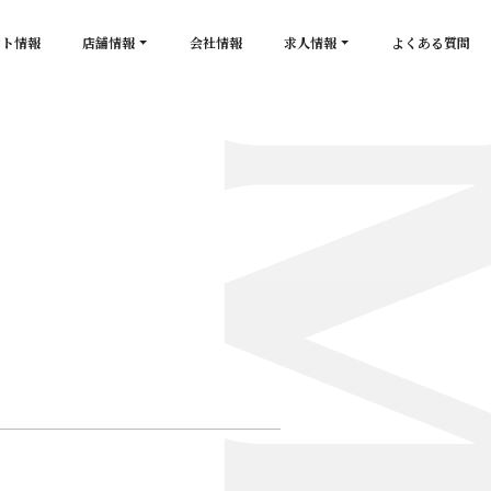
ント情報
店舗情報
会社情報
求人情報
よくある質問
店舗一覧
キャスト求人
secon de gold
スタッフ求人
PLATINUM
salon de GOLD
NEW CLUB Pretty WOMAN
CLUB 涼水
CRYSTAL CLUB