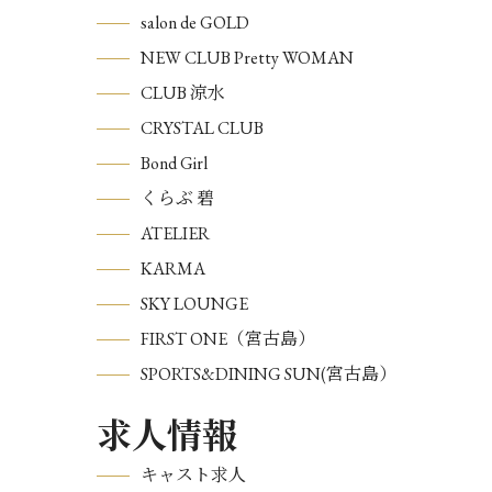
salon de GOLD
NEW CLUB Pretty WOMAN
CLUB 涼水
CRYSTAL CLUB
Bond Girl
くらぶ 碧
ATELIER
KARMA
SKY LOUNGE
FIRST ONE（宮古島）
SPORTS&DINING SUN(宮古島）
求人情報
キャスト求人