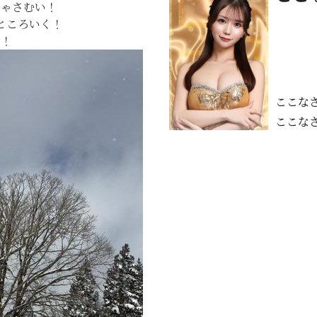
ちゃさむい！
ところいく！
す！
ここな
ここな