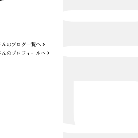
Bond Girl
くらぶ 碧
ATELIER
さんのブログ一覧へ
KARMA
さんのプロフィールへ
SKY LOUNGE
FIRST ONE（宮古島）
SPORTS&DINING SUN(宮古島）