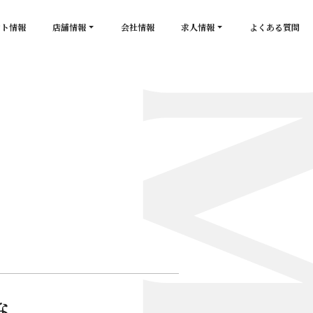
ント情報
店舗情報
会社情報
求人情報
よくある質問
店舗一覧
キャスト求人
secon de gold
スタッフ求人
PLATINUM
salon de GOLD
NEW CLUB Pretty WOMAN
CLUB 涼水
CRYSTAL CLUB
な