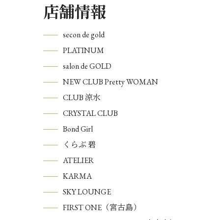
店舗情報
secon de gold
PLATINUM
salon de GOLD
NEW CLUB Pretty WOMAN
CLUB 涼水
CRYSTAL CLUB
Bond Girl
くらぶ 碧
ATELIER
KARMA
SKY LOUNGE
FIRST ONE（宮古島）