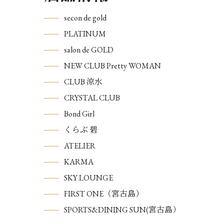
secon de gold
PLATINUM
salon de GOLD
NEW CLUB Pretty WOMAN
CLUB 涼水
CRYSTAL CLUB
Bond Girl
くらぶ 碧
ATELIER
KARMA
SKY LOUNGE
FIRST ONE（宮古島）
SPORTS&DINING SUN(宮古島）