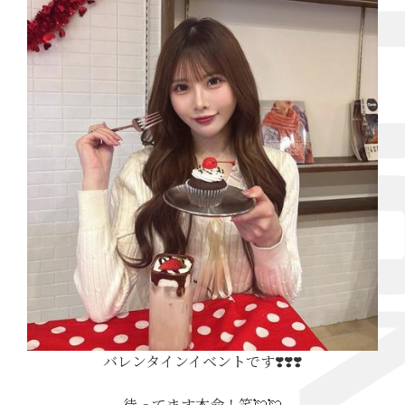
バレンタインイベントです❣️❣️❣️
待ってます本命！笑💘💘