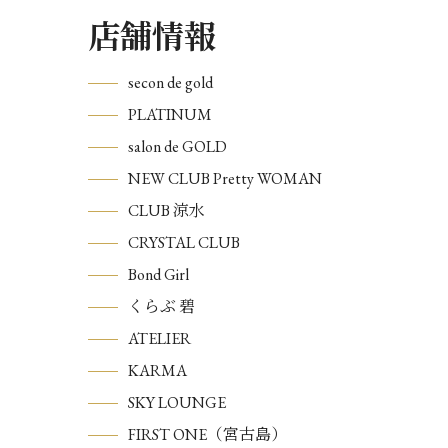
店舗情報
secon de gold
PLATINUM
salon de GOLD
NEW CLUB Pretty WOMAN
CLUB 涼水
CRYSTAL CLUB
Bond Girl
くらぶ 碧
ATELIER
KARMA
SKY LOUNGE
FIRST ONE（宮古島）