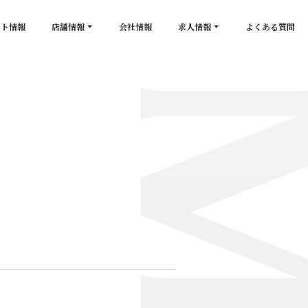
ント情報
店舗情報
会社情報
求人情報
よくある質問
店舗一覧
キャスト求人
secon de gold
スタッフ求人
PLATINUM
salon de GOLD
NEW CLUB Pretty WOMAN
CLUB 涼水
CRYSTAL CLUB