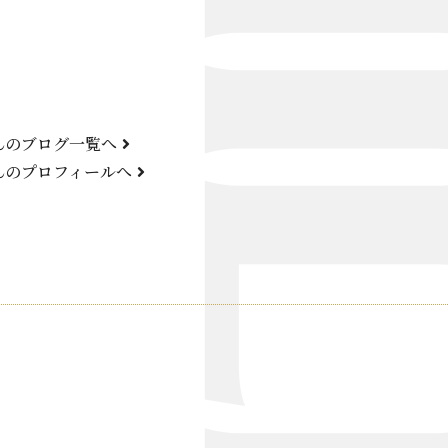
Bond Girl
くらぶ 碧
ATELIER
んのブログ一覧へ
KARMA
んのプロフィールへ
SKY LOUNGE
FIRST ONE（宮古島）
SPORTS&DINING SUN(宮古島）