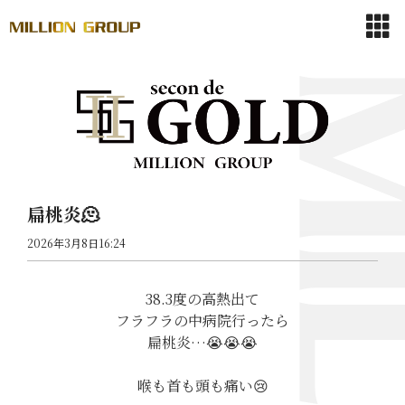
扁桃炎🫠
2026年3月8日16:24
38.3度の高熱出て
フラフラの中病院行ったら
扁桃炎…😭😭😭
喉も首も頭も痛い😢