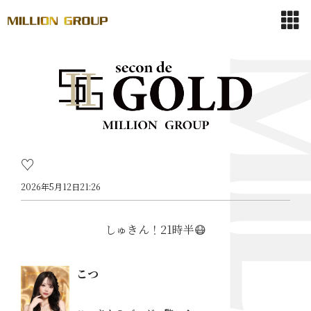
♡
2026年5月12日21:26
しゅきん！21時半😷
こつ