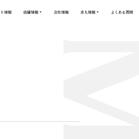
ント情報
店舗情報
会社情報
求人情報
よくある質問
店舗一覧
キャスト求人
secon de gold
スタッフ求人
PLATINUM
salon de GOLD
NEW CLUB Pretty WOMAN
CLUB 涼水
CRYSTAL CLUB