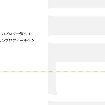
Bond Girl
くらぶ 碧
ATELIER
んのブログ一覧へ
KARMA
んのプロフィールへ
SKY LOUNGE
FIRST ONE（宮古島）
SPORTS&DINING SUN(宮古島）