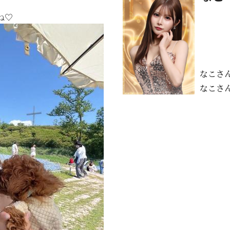
ね♡
なこさ
なこさ