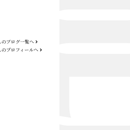
Bond Girl
くらぶ 碧
ATELIER
んのブログ一覧へ
KARMA
んのプロフィールへ
SKY LOUNGE
FIRST ONE（宮古島）
SPORTS&DINING SUN(宮古島）