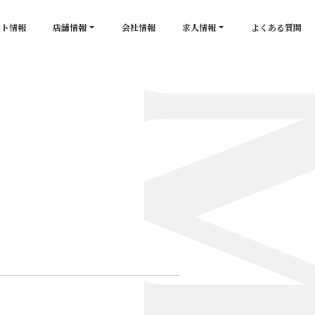
ント情報
店舗情報
会社情報
求人情報
よくある質問
店舗一覧
キャスト求人
secon de gold
スタッフ求人
PLATINUM
salon de GOLD
NEW CLUB Pretty WOMAN
CLUB 涼水
CRYSTAL CLUB