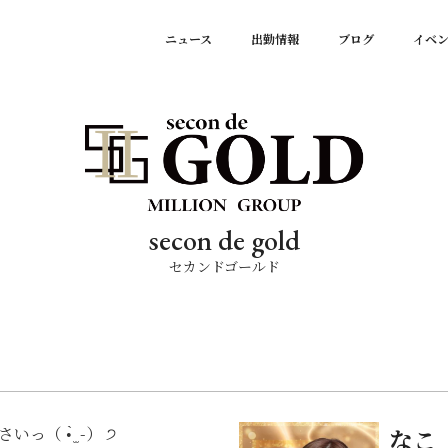
ニュース
出勤情報
ブログ
イベ
secon de gold
セカンドゴールド
 •̀ ̫ -） ੭
なこ