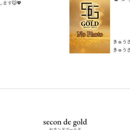
ます😽💖
きゅう
きゅう
secon de gold
セカンドゴールド