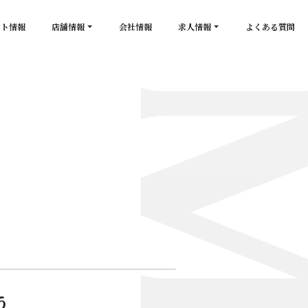
ント情報
店舗情報
会社情報
求人情報
よくある質問
店舗一覧
キャスト求人
secon de gold
スタッフ求人
PLATINUM
salon de GOLD
NEW CLUB Pretty WOMAN
CLUB 涼水
CRYSTAL CLUB
う