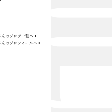
Bond Girl
くらぶ 碧
ATELIER
さんのブログ一覧へ
KARMA
さんのプロフィールへ
SKY LOUNGE
FIRST ONE（宮古島）
SPORTS&DINING SUN(宮古島）