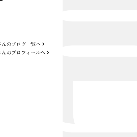
Bond Girl
くらぶ 碧
ATELIER
さんのブログ一覧へ
KARMA
さんのプロフィールへ
SKY LOUNGE
FIRST ONE（宮古島）
SPORTS&DINING SUN(宮古島）