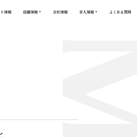
ント情報
店舗情報
会社情報
求人情報
よくある質問
店舗一覧
キャスト求人
secon de gold
スタッフ求人
PLATINUM
salon de GOLD
NEW CLUB Pretty WOMAN
CLUB 涼水
CRYSTAL CLUB
と