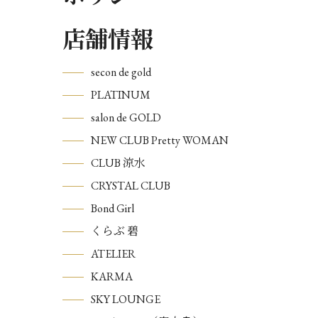
店舗情報
secon de gold
PLATINUM
salon de GOLD
NEW CLUB Pretty WOMAN
CLUB 涼水
CRYSTAL CLUB
Bond Girl
くらぶ 碧
ATELIER
KARMA
SKY LOUNGE