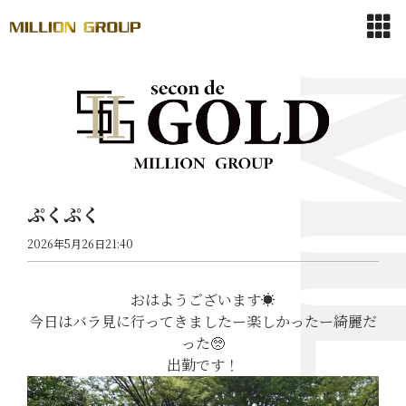
ぷくぷく
2026年5月26日21:40
おはようございます☀️
今日はバラ見に行ってきましたー楽しかったー綺麗だ
った🥺
出勤です！