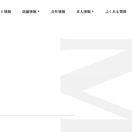
ント情報
店舗情報
会社情報
求人情報
よくある質問
店舗一覧
キャスト求人
secon de gold
スタッフ求人
PLATINUM
salon de GOLD
NEW CLUB Pretty WOMAN
CLUB 涼水
CRYSTAL CLUB