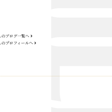
Bond Girl
くらぶ 碧
ATELIER
んのブログ一覧へ
KARMA
んのプロフィールへ
SKY LOUNGE
FIRST ONE（宮古島）
SPORTS&DINING SUN(宮古島）