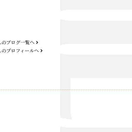
Bond Girl
くらぶ 碧
ATELIER
んのブログ一覧へ
KARMA
んのプロフィールへ
SKY LOUNGE
FIRST ONE（宮古島）
SPORTS&DINING SUN(宮古島）