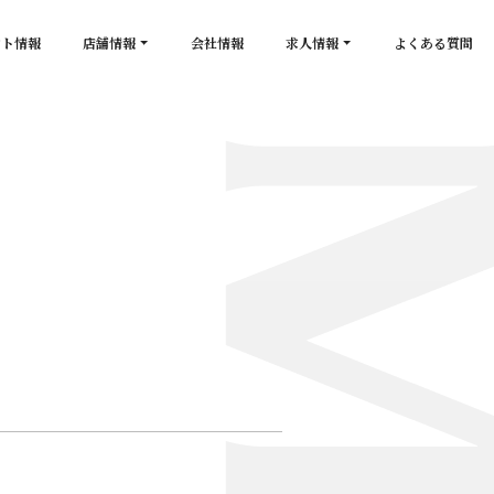
ント情報
店舗情報
会社情報
求人情報
よくある質問
店舗一覧
キャスト求人
secon de gold
スタッフ求人
PLATINUM
salon de GOLD
NEW CLUB Pretty WOMAN
CLUB 涼水
CRYSTAL CLUB