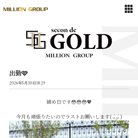
出勤🩷
2026年5月30日18:29
締め日です😳😳😳💖
今月も頑張りたいのでラストお願いします( ᴗ̀ ̫ᴗ́ )