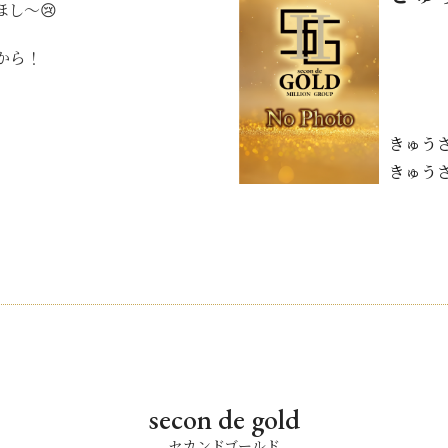
し〜😢
から！
きゅう
きゅう
secon de gold
セカンドゴールド