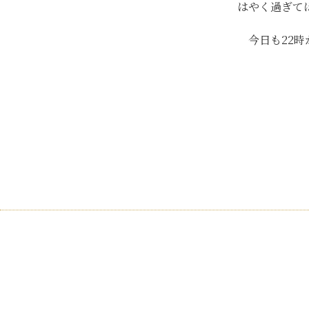
はやく過ぎてほ
今日も22時