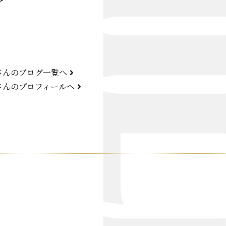
Bond Girl
くらぶ 碧
ATELIER
さんのブログ一覧へ
KARMA
さんのプロフィールへ
SKY LOUNGE
FIRST ONE（宮古島）
SPORTS&DINING SUN(宮古島）