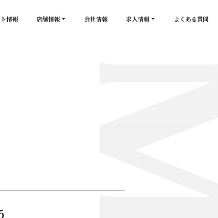
ント情報
店舗情報
会社情報
求人情報
よくある質問
店舗一覧
キャスト求人
secon de gold
スタッフ求人
PLATINUM
salon de GOLD
NEW CLUB Pretty WOMAN
CLUB 涼水
CRYSTAL CLUB
う