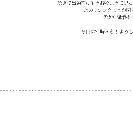
続きで出勤前はもう辞めようて思
たのでジンクスとか関係ないね
ポカ仲間増やし
今日は21時から！よろ