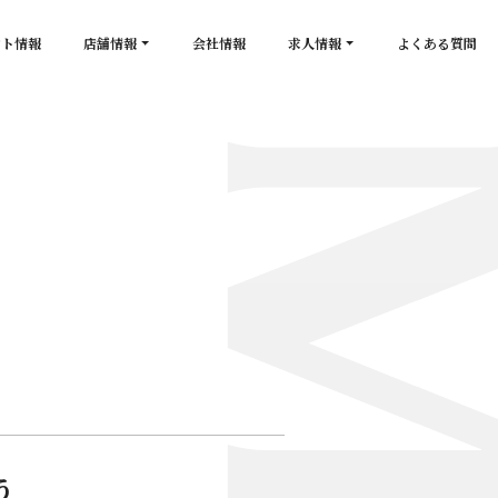
ント情報
店舗情報
会社情報
求人情報
よくある質問
店舗一覧
キャスト求人
secon de gold
スタッフ求人
PLATINUM
salon de GOLD
NEW CLUB Pretty WOMAN
CLUB 涼水
CRYSTAL CLUB
う