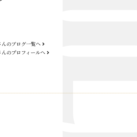
Bond Girl
くらぶ 碧
ATELIER
さんのブログ一覧へ
KARMA
さんのプロフィールへ
SKY LOUNGE
FIRST ONE（宮古島）
SPORTS&DINING SUN(宮古島）