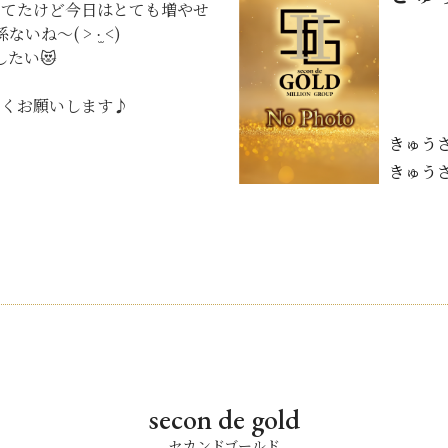
ってたけど今日はとても増やせ
〜‎( > ·̫ <)
たい😻
しくお願いします♪
きゅう
きゅう
secon de gold
セカンドゴールド