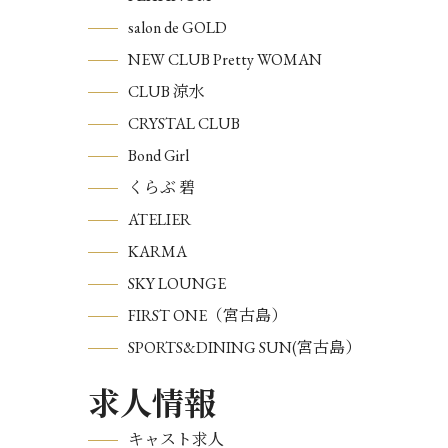
salon de GOLD
NEW CLUB Pretty WOMAN
CLUB 涼水
CRYSTAL CLUB
Bond Girl
くらぶ 碧
ATELIER
KARMA
SKY LOUNGE
FIRST ONE（宮古島）
SPORTS&DINING SUN(宮古島）
求人情報
キャスト求人