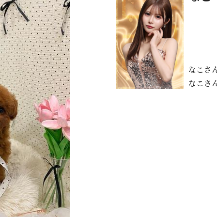
なこさ
なこさ