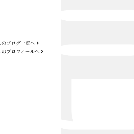
Bond Girl
くらぶ 碧
ATELIER
んのブログ一覧へ
KARMA
んのプロフィールへ
SKY LOUNGE
FIRST ONE（宮古島）
SPORTS&DINING SUN(宮古島）