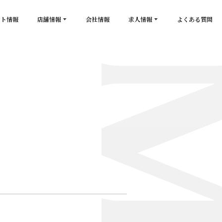
ント情報
店舗情報
会社情報
求人情報
よくある質問
店舗一覧
キャスト求人
secon de gold
スタッフ求人
PLATINUM
salon de GOLD
NEW CLUB Pretty WOMAN
CLUB 涼水
CRYSTAL CLUB