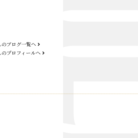
Bond Girl
くらぶ 碧
ATELIER
んのブログ一覧へ
KARMA
んのプロフィールへ
SKY LOUNGE
FIRST ONE（宮古島）
SPORTS&DINING SUN(宮古島）