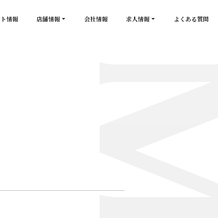
ント情報
店舗情報
会社情報
求人情報
よくある質問
店舗一覧
キャスト求人
secon de gold
スタッフ求人
PLATINUM
salon de GOLD
NEW CLUB Pretty WOMAN
CLUB 涼水
CRYSTAL CLUB