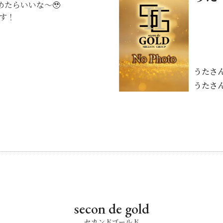
たらいいな〜🥹
ます！
うたさ
うたさ
secon de gold
セカンドゴールド