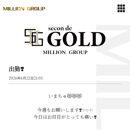
出勤❣️
2026年6月22日21:03
いまちゅ😻😻😻
今週もお願いします❣️✨️✨️✨️
今日はお目目がとっても痛い❣️