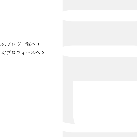
Bond Girl
くらぶ 碧
ATELIER
んのブログ一覧へ
KARMA
んのプロフィールへ
SKY LOUNGE
FIRST ONE（宮古島）
SPORTS&DINING SUN(宮古島）