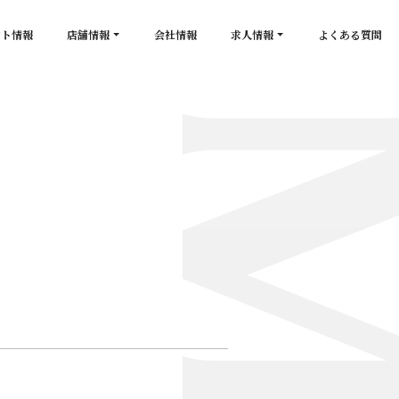
ント情報
店舗情報
会社情報
求人情報
よくある質問
店舗一覧
キャスト求人
secon de gold
スタッフ求人
PLATINUM
salon de GOLD
NEW CLUB Pretty WOMAN
CLUB 涼水
CRYSTAL CLUB