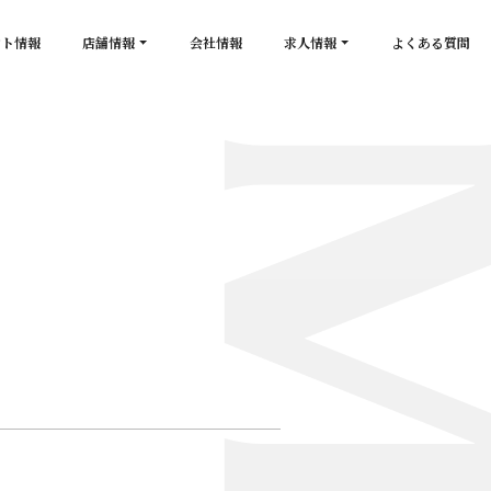
ント情報
店舗情報
会社情報
求人情報
よくある質問
店舗一覧
キャスト求人
secon de gold
スタッフ求人
PLATINUM
salon de GOLD
NEW CLUB Pretty WOMAN
CLUB 涼水
CRYSTAL CLUB