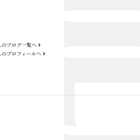
Bond Girl
くらぶ 碧
ATELIER
んのブログ一覧へ
KARMA
んのプロフィールへ
SKY LOUNGE
FIRST ONE（宮古島）
SPORTS&DINING SUN(宮古島）