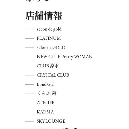
店舗情報
secon de gold
PLATINUM
salon de GOLD
NEW CLUB Pretty WOMAN
CLUB 涼水
CRYSTAL CLUB
Bond Girl
くらぶ 碧
ATELIER
KARMA
SKY LOUNGE