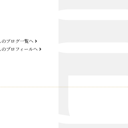
Bond Girl
くらぶ 碧
ATELIER
んのブログ一覧へ
KARMA
んのプロフィールへ
SKY LOUNGE
FIRST ONE（宮古島）
SPORTS&DINING SUN(宮古島）