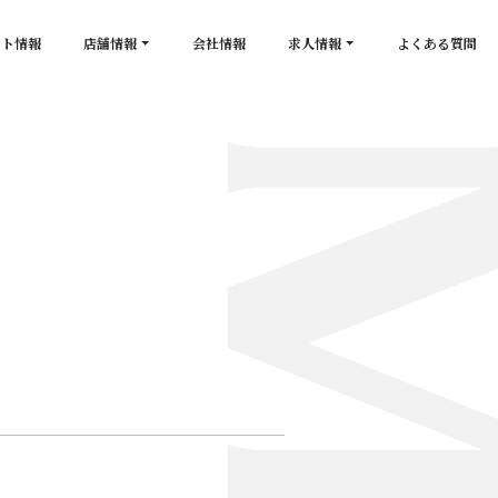
ント情報
店舗情報
会社情報
求人情報
よくある質問
店舗一覧
キャスト求人
secon de gold
スタッフ求人
PLATINUM
salon de GOLD
NEW CLUB Pretty WOMAN
CLUB 涼水
CRYSTAL CLUB