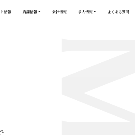
ント情報
店舗情報
会社情報
求人情報
よくある質問
店舗一覧
キャスト求人
secon de gold
スタッフ求人
PLATINUM
salon de GOLD
NEW CLUB Pretty WOMAN
CLUB 涼水
CRYSTAL CLUB
で