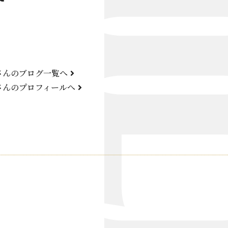
Bond Girl
くらぶ 碧
ATELIER
さんのブログ一覧へ
KARMA
さんのプロフィールへ
SKY LOUNGE
FIRST ONE（宮古島）
SPORTS&DINING SUN(宮古島）