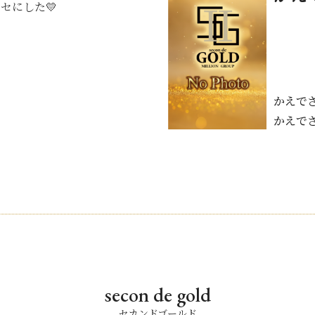
セにした💛
かえで
かえで
secon de gold
セカンドゴールド