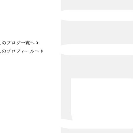
Bond Girl
くらぶ 碧
ATELIER
んのブログ一覧へ
KARMA
んのプロフィールへ
SKY LOUNGE
FIRST ONE（宮古島）
SPORTS&DINING SUN(宮古島）