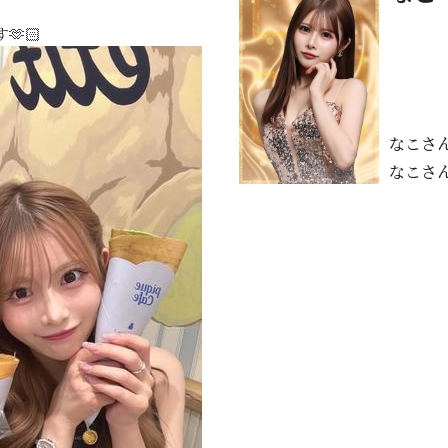
🫶🏻
なこさ
なこさ