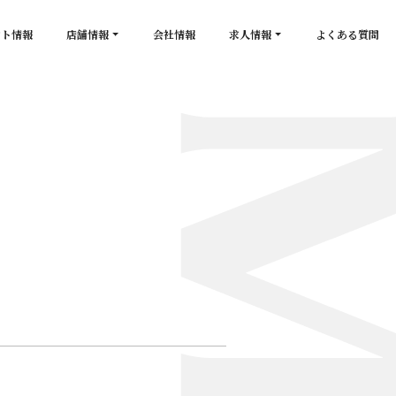
ント情報
店舗情報
会社情報
求人情報
よくある質問
店舗一覧
キャスト求人
secon de gold
スタッフ求人
PLATINUM
salon de GOLD
NEW CLUB Pretty WOMAN
CLUB 涼水
CRYSTAL CLUB