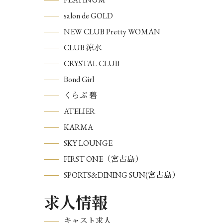
salon de GOLD
NEW CLUB Pretty WOMAN
CLUB 涼水
CRYSTAL CLUB
Bond Girl
くらぶ 碧
ATELIER
KARMA
SKY LOUNGE
FIRST ONE（宮古島）
SPORTS&DINING SUN(宮古島）
求人情報
キャスト求人