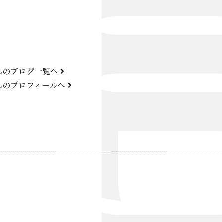
Bond Girl
くらぶ 碧
ATELIER
んのブログ一覧へ
KARMA
んのプロフィールへ
SKY LOUNGE
FIRST ONE（宮古島）
SPORTS&DINING SUN(宮古島）