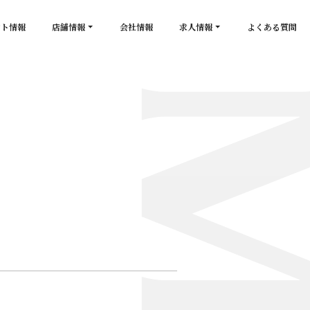
ント情報
店舗情報
会社情報
求人情報
よくある質問
店舗一覧
キャスト求人
secon de gold
スタッフ求人
PLATINUM
salon de GOLD
NEW CLUB Pretty WOMAN
CLUB 涼水
CRYSTAL CLUB