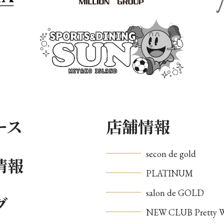
ース
店舗情報
secon de gold
情報
PLATINUM
salon de GOLD
グ
NEW CLUB Pretty