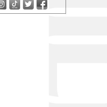
Bond Girl
くらぶ 碧
ATELIER
KARMA
SKY LOUNGE
FIRST ONE（宮古島）
SPORTS&DINING SUN(宮古島）