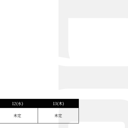
12(水)
13(木)
未定
未定