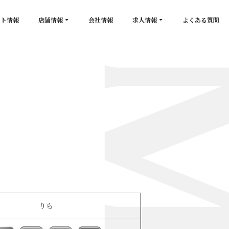
ント情報
店舗情報
会社情報
求人情報
よくある質問
店舗一覧
キャスト求人
secon de gold
スタッフ求人
PLATINUM
salon de GOLD
NEW CLUB Pretty WOMAN
CLUB 涼水
CRYSTAL CLUB
りら