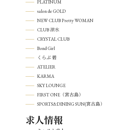
PLATINUM
salon de GOLD
NEW CLUB Pretty WOMAN
CLUB 涼水
CRYSTAL CLUB
Bond Girl
くらぶ 碧
ATELIER
KARMA
SKY LOUNGE
FIRST ONE（宮古島）
SPORTS&DINING SUN(宮古島）
求人情報