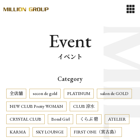
Event
イベント
Category
全店舗
secon de gold
PLATINUM
salon de GOLD
NEW CLUB Pretty WOMAN
CLUB 涼水
CRYSTAL CLUB
Bond Girl
くらぶ 碧
ATELIER
KARMA
SKY LOUNGE
FIRST ONE（宮古島）