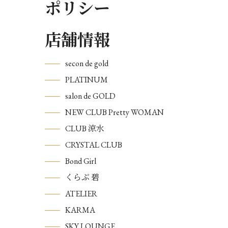
ポリシー
店舗情報
secon de gold
PLATINUM
salon de GOLD
NEW CLUB Pretty WOMAN
CLUB 涼水
CRYSTAL CLUB
Bond Girl
くらぶ 碧
ATELIER
KARMA
SKY LOUNGE