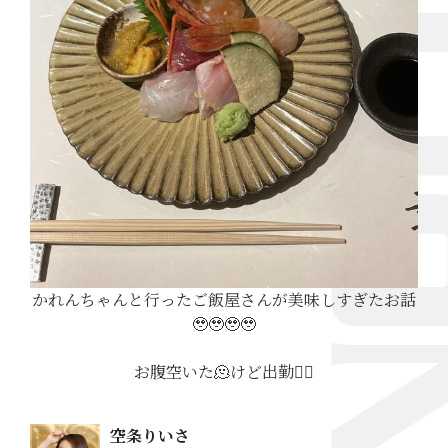
かれんちゃんと行ったご飯屋さんが美味しすぎたお話
🥹🥹🥹🥹
お腹空いた🫠けど出勤🧚‍♀️
空条りいさ