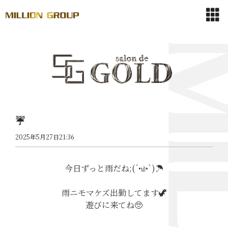
☔️
2025年5月27日21:36
今日ずっと雨だね;(´•௰•`)☂
雨ニモマケズ出勤してます🦖
遊びに来てね🥺